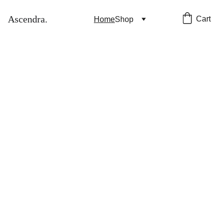
Ascendra.
Cart
Home
Shop
Tu as les mêmes 
objectifs depuis 6 
mois. Et tu sais 
exactement pourquoi 
— mais tu sais pas 
comment changer ça.